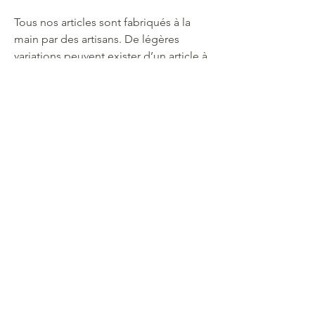
Tous nos articles sont fabriqués à la
main par des artisans. De légères
variations peuvent exister d’un article à
l’autre.
Souscrivez à notre newsletter
Souscrire
Aide
A propos
Boutique