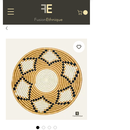
F
E
Fusion
Ethnique