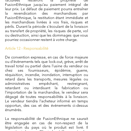
facturées resteront la propriété de
FusionEthnique jusqu’au paiement intégral de
leur prix. Le défaut de paiement pourra entraîner
la revendication des marchandises par
FusionEthnique, la restitution étant immédiate et
les marchandises livrées à vos frais, risques et
périls. Durant la période s’écoulant de la livraison
au transfert de propriété, les risques de perte, vol
ou destruction, ainsi que les dommages que vous
pourriez occasionner restent à votre charge.
Article 12 - Responsabilité
De convention expresse, en cas de force majeure
ou d’évènements tels que lock-out, grève, arrêt de
travail total ou partiel dans l’usine du vendeur ou
chez ses fournisseurs, épidémie, guerre,
réquisition, incendie, inondation, interruption ou
retard dans les transports, mesures légales ou
administratives empêchant, restreignant,
retardant ou interdisant la fabrication ou
l’importation de la marchandise, le vendeur sera
dégagé de toutes responsabilités à la livraison.
Le vendeur tiendra l’acheteur informé en temps
opportun, des cas et des évènements ci-dessus
énumérés.
La responsabilité de FusionEthnique ne saurait
être engagée en cas de non-respect de la
législation du pays où le produit est livré. Il