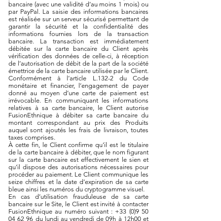
bancaire (avec une validité d’au moins 1 mois) ou
par PayPal. La saisie des informations bancaires
est réalisée sur un serveur sécurisé permettant de
garantir la sécurité et la confidentialité des
informations fournies lors de la transaction
bancaire. La transaction est immédiatement
débitée sur la carte bancaire du Client après
vérification des données de celle-ci, à réception
de l’autorisation de débit de la part de la société
émettrice de la carte bancaire utilisée par le Client.
Conformément à l’article L.132-2 du Code
monétaire et financier, l’engagement de payer
donné au moyen d’une carte de paiement est
irrévocable. En communiquant les informations
relatives à sa carte bancaire, le Client autorise
FusionEthnique à débiter sa carte bancaire du
montant correspondant au prix des Produits
auquel sont ajoutés les frais de livraison, toutes
taxes comprises.
À cette fin, le Client confirme qu’il est le titulaire
de la carte bancaire à débiter, que le nom figurant
sur la carte bancaire est effectivement le sien et
qu’il dispose des autorisations nécessaires pour
procéder au paiement. Le Client communique les
seize chiffres et la date d’expiration de sa carte
bleue ainsi les numéros du cryptogramme visuel.
En cas d’utilisation frauduleuse de sa carte
bancaire sur le Site, le Client est invité à contacter
FusionEthnique au numéro suivant :
+33 (0)9 50
04 62 96
du lundi au vendredi de 09h à 12h00 et