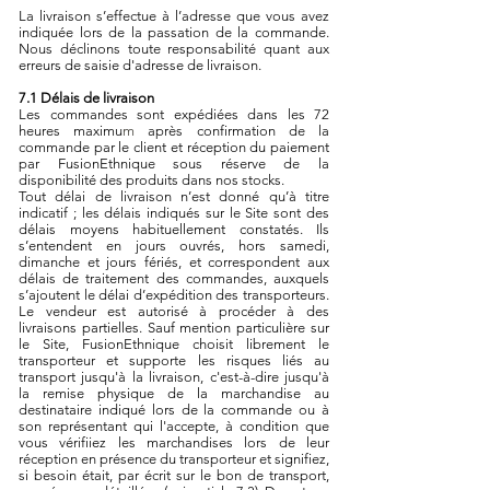
La livraison s’effectue à l’adresse que vous avez
indiquée lors de la passation de la commande.
Nous déclinons toute responsabilité quant aux
erreurs de saisie d'adresse de livraison.
7.1 Délais de livraison
Les commandes sont expédiées dans les
72
heures maximu
m
après confirmation de la
commande par le client et réception du paiement
par FusionEthnique sous réserve de la
disponibilité des produits dans nos stocks.
Tout délai de livraison n’est donné qu’à titre
indicatif ; les délais indiqués sur le Site sont des
délais moyens habituellement constatés. Ils
s’entendent en jours ouvrés, hors samedi,
dimanche et jours fériés, et correspondent aux
délais de traitement des commandes, auxquels
s’ajoutent le délai d’expédition des transporteurs.
Le vendeur est autorisé à procéder à des
livraisons partielles. Sauf mention particulière sur
le Site, FusionEthnique choisit librement le
transporteur et supporte les risques liés au
transport jusqu'à la livraison, c'est-à-dire jusqu'à
la remise physique de la marchandise au
destinataire indiqué lors de la commande ou à
son représentant qui l'accepte, à condition que
vous vérifiiez les marchandises lors de leur
réception en présence du transporteur et signifiez,
si besoin était, par écrit sur le bon de transport,