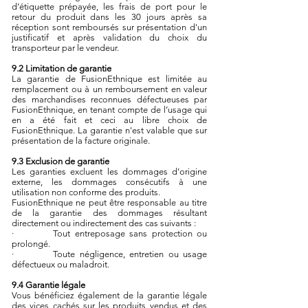
d’étiquette prépayée, les frais de port pour le
retour du produit dans les 30 jours après sa
réception sont remboursés sur présentation d'un
justificatif et après validation du choix du
transporteur par le vendeur.
9.2 Limitation de garantie
La garantie de FusionEthnique est limitée au
remplacement ou à un remboursement en valeur
des marchandises reconnues défectueuses par
FusionEthnique, en tenant compte de l’usage qui
en a été fait et ceci au libre choix de
FusionEthnique. La garantie n'est valable que sur
présentation de la facture originale.
9.3 Exclusion de garantie
Les garanties excluent les dommages d’origine
externe, les dommages consécutifs à une
utilisation non conforme des produits.
FusionEthnique ne peut être responsable au titre
de la garantie des dommages résultant
directement ou indirectement des cas suivants :
· Tout entreposage sans protection ou
prolongé.
· Toute négligence, entretien ou usage
défectueux ou maladroit.
9.4 Garantie légale
Vous bénéficiez également de la garantie légale
des vices cachés sur les produits vendus et des