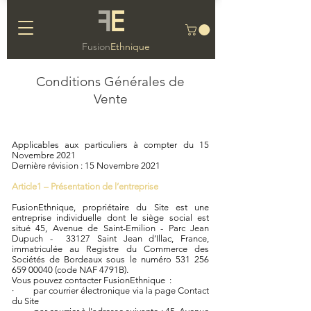
F
E
Fusion
Ethnique
Conditions Générales de
Vente
Applicables aux particuliers à compter du 15
Novembre 2021
Dernière révision : 15 Novembre 2021
Article1 – Présentation de l’entreprise
FusionEthnique, propriétaire du Site est une
entreprise individuelle dont le siège social est
situé 45, Avenue de Saint-Emilion - Parc Jean
Dupuch - 33127 Saint Jean d’Illac, France,
immatriculée au Registre du Commerce des
Sociétés de Bordeaux sous le numéro
531 256
659 00040
(code NAF 4791B).
Vous pouvez contacter FusionEthnique :
· par courrier électronique via la page Contact
du Site