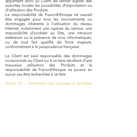
appartient donc au Client de vérifier auprès des
autorités locales les possibilités d’importation ou
d’utilisation des Produits.
La responsabilité de FusionEthnique ne saurait
être engagée pour tous les inconvénients ou
dommages inhérents à l’utilisation du réseau
Internet, notamment une rupture du service, une
impossibilité d’accéder au Site, une intrusion
extérieure ou la présence de virus informatiques,
ou de tout fait qualifié de force majeure,
conformément à la jurisprudence française.
Le Client est seul responsable des dommages
occasionnés au Client ou à un tiers résultant d’une
mauvaise utilisation des Produits et la
responsabilité de FusionEthnique ne pourra en
aucun cas être recherchée à ce titre.
Article 13 – Traitement des données à caractère
personnel
Vous donnez votre consentement à l'utilisation
des données nominatives recueillies lors des
commandes, au titre du fichier de clientèle de
FusionEthnique. Conformément à la Loi
Informatique et Libertés du 6 janvier 1978, vous
disposez d'un droit d'accès et de rectification aux
données personnelles vous concernant. Si vous
souhaitez exercer ce droit il vous suffit de suivre
les modalités mentionnées dans notre page