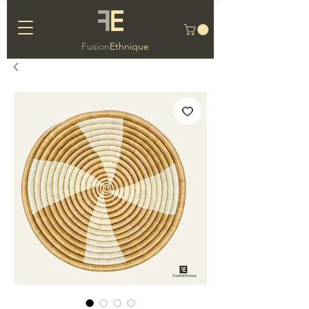
F
E
Fusion
Ethnique