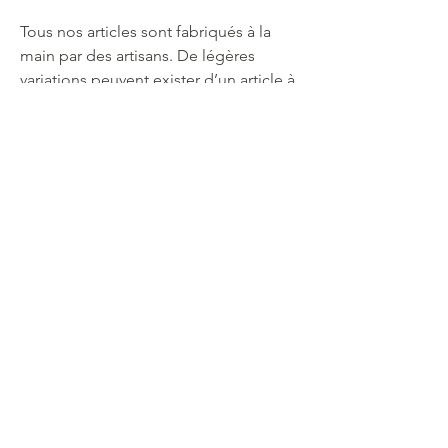
Tous nos articles sont fabriqués à la
main par des artisans. De légères
variations peuvent exister d’un article à
l’autre.
Souscrivez à notre newsletter
Souscrire
Aide
A propos
Boutique