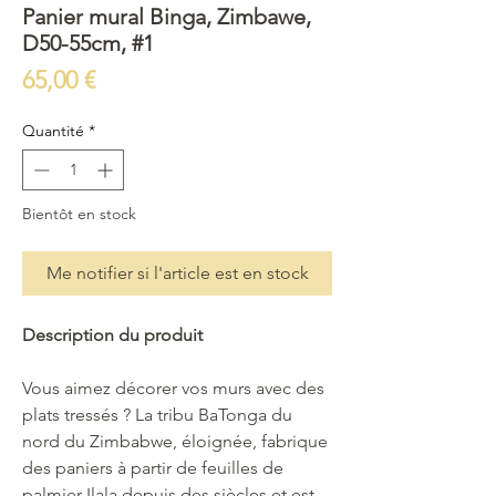
Panier mural Binga, Zimbawe,
D50-55cm, #1
Prix
65,00 €
Quantité
*
Bientôt en stock
Me notifier si l'article est en stock
Description du produit
Vous aimez décorer vos murs avec des
plats tressés ? La tribu BaTonga du
nord du Zimbabwe, éloignée, fabrique
des paniers à partir de feuilles de
palmier Ilala depuis des siècles et est