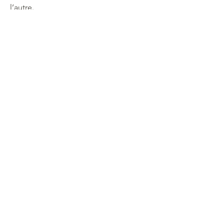
l’autre.
Souscrivez à notre newsletter
Souscrire
Aide
A propos
Boutique
Contact
Livraisons et retours
Mentions légales