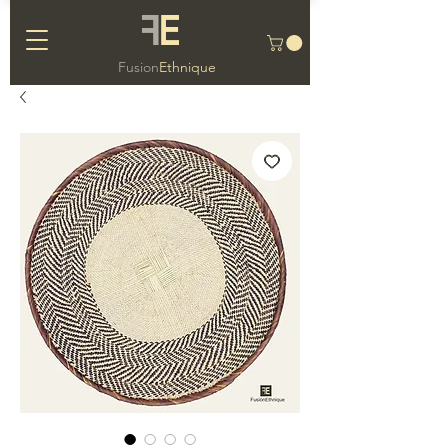
F
E
Fusion
Ethnique