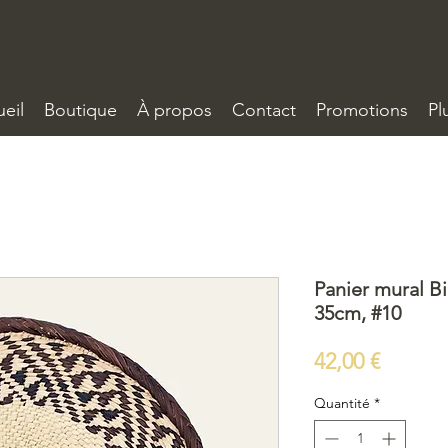
eil
Boutique
À propos
Contact
Promotions
Pl
Panier mural B
35cm, #10
Prix
42,00 €
Quantité
*