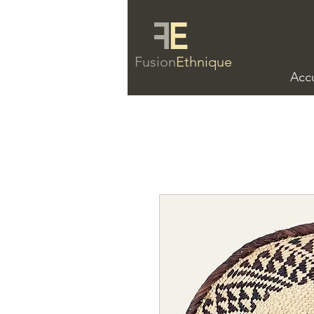
F
E
Fusion
Ethnique
Accu