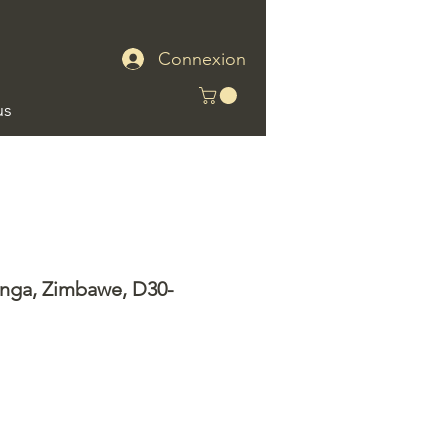
Connexion
us
inga, Zimbawe, D30-