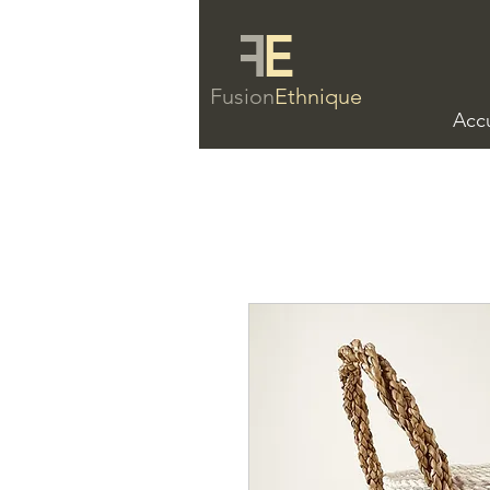
F
E
Fusion
Ethnique
Accu