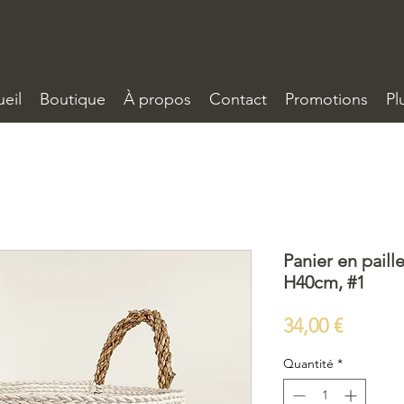
eil
Boutique
À propos
Contact
Promotions
Pl
Panier en paill
H40cm, #1
Prix
34,00 €
Quantité
*