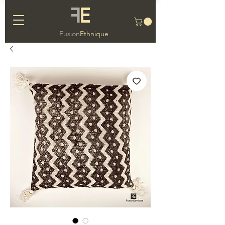
F
E
Fusion
Ethnique